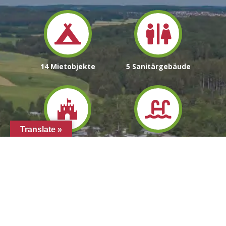


14
Mietobjekte
5
Sanitärgebäude


Translate »
2
Spielplätze
Schwimmbad


Kinder
Events